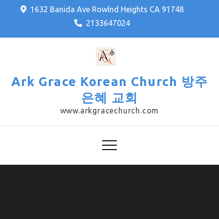
Skip
1632 Banida Ave Rowlnd Heights CA 91748
to
2133647024
content
Ark Grace Korean Church 방주
은혜 교회
www.arkgracechurch.com