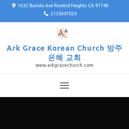
Skip
1632 Banida Ave Rowlnd Heights CA 91748
to
2133647024
content
Ark Grace Korean Church 방주
은혜 교회
www.arkgracechurch.com